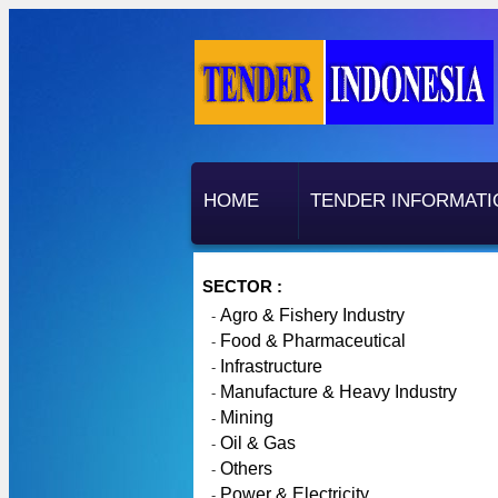
HOME
TENDER INFORMATI
SECTOR :
Agro & Fishery Industry
-
Food & Pharmaceutical
-
Infrastructure
-
Manufacture & Heavy Industry
-
Mining
-
Oil & Gas
-
Others
-
Power & Electricity
-