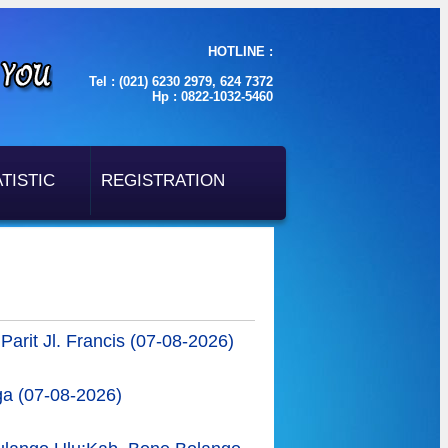
HOTLINE :
Tel : (021) 6230 2979, 624 7372
Hp : 0822-1032-5460
TISTIC
REGISTRATION
rit Jl. Francis (07-08-2026)
ga (07-08-2026)