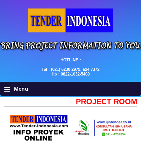
HOTLINE :
Tel : (021) 6230 2979, 624 7372
Hp : 0822-1032-5460
Menu
PROJECT ROOM