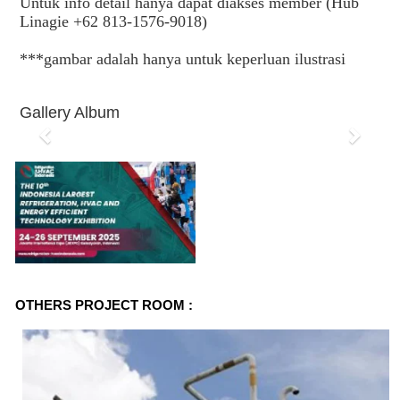
Untuk info detail hanya dapat diakses member (Hub
Linagie +62 813-1576-9018)
***gambar adalah hanya untuk keperluan ilustrasi
Gallery Album
P
N
r
e
e
x
v
t
i
o
OTHERS PROJECT ROOM :
u
s