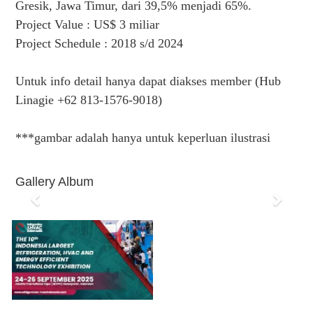
Gresik, Jawa Timur, dari 39,5% menjadi 65%.
Project Value : US$ 3 miliar
Project Schedule : 2018 s/d 2024
Untuk info detail hanya dapat diakses member (Hub
Linagie +62 813-1576-9018)
***gambar adalah hanya untuk keperluan ilustrasi
Gallery Album
P
N
r
e
e
x
v
t
i