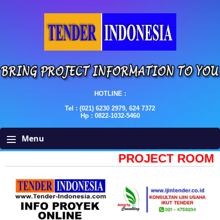
HOTLINE :
Tel : (021) 6230 2979, 624 7372
Hp : 0822-1032-5460
Menu
PROJECT ROOM