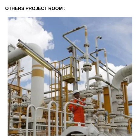
o
OTHERS PROJECT ROOM :
u
s