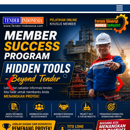
Main
Menu
❮
❯