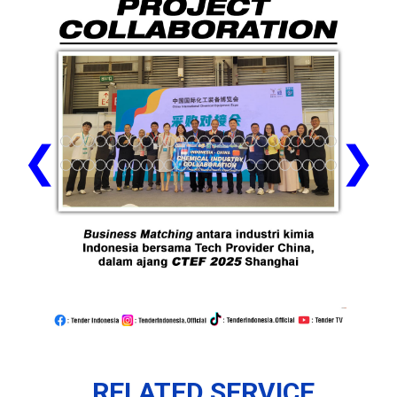
❮
❯
RELATED SERVICE