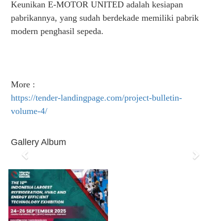
Keunikan E-MOTOR UNITED adalah kesiapan
pabrikannya, yang sudah berdekade memiliki pabrik
modern penghasil sepeda.
More :
https://tender-landingpage.com/project-bulletin-
volume-4/
Gallery Album
P
N
r
e
e
x
v
t
i