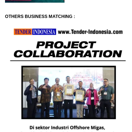
o
OTHERS BUSINESS MATCHING :
u
s