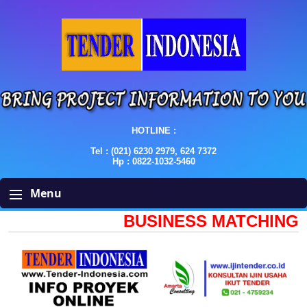
HOTLINE :
Tel : (021) 6230 2979, 624 7372
Hp : 0822-1032-5460
Menu
BUSINESS MATCHING