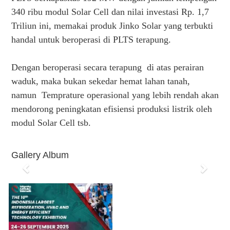
340 ribu modul Solar Cell dan nilai investasi Rp. 1,7
Triliun ini, memakai produk Jinko Solar yang terbukti
handal untuk beroperasi di PLTS terapung.
Dengan beroperasi secara terapung di atas perairan
waduk, maka bukan sekedar hemat lahan tanah,
namun Temprature operasional yang lebih rendah akan
mendorong peningkatan efisiensi produksi listrik oleh
modul Solar Cell tsb.
Gallery Album
P
N
r
e
e
x
v
t