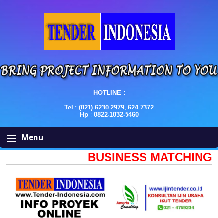
HOTLINE :
Tel : (021) 6230 2979, 624 7372
Hp : 0822-1032-5460
Menu
BUSINESS MATCHING