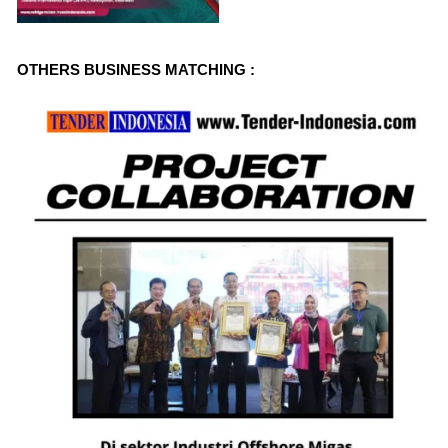
i
o
OTHERS BUSINESS MATCHING :
u
s