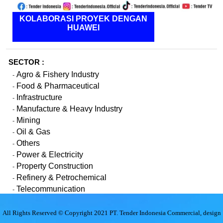
KOLABORASI PROYEK DENGAN
HUAWEI
SECTOR :
Agro & Fishery Industry
-
Food & Pharmaceutical
-
Infrastructure
-
Manufacture & Heavy Industry
-
Mining
-
Oil & Gas
-
Others
-
Power & Electricity
-
Property Construction
-
Refinery & Petrochemical
-
Telecommunication
-
All Rights Reserved © Copyright 2021 PT. Tender Indonesia Commercial, design