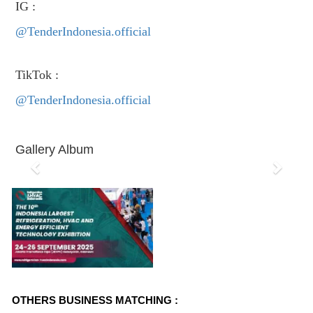
IG :
@TenderIndonesia.official
TikTok :
@TenderIndonesia.official
Gallery Album
P
N
r
e
e
x
v
t
i
o
OTHERS BUSINESS MATCHING :
u