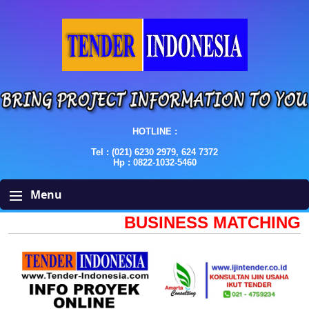
HOTLINE :
Tel : (021) 6230 2979, 624 7372
Hp : 0822-1032-5460
Menu
BUSINESS MATCHING