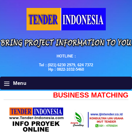
HOTLINE :
Tel : (021) 6230 2979, 624 7372
Hp : 0822-1032-5460
Menu
BUSINESS MATCHING